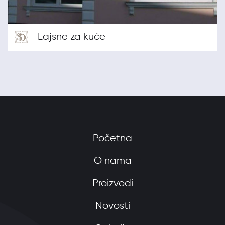
Lajsne za kuće
Početna
O nama
Proizvodi
Novosti