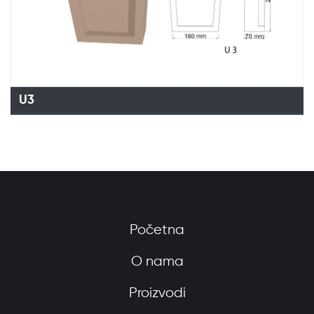
U3
Početna
O nama
Proizvodi