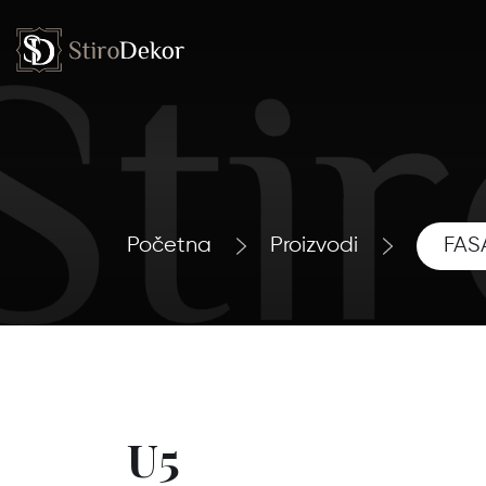
Početna
Proizvodi
FAS
U5