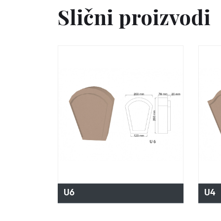
Slični proizvodi
U6
U4