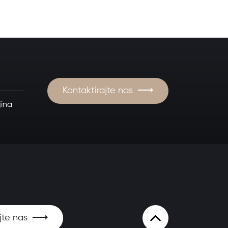
Kontaktirajte nas
jina
jte nas