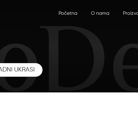
Početna
O nama
Proizv
ADNI UKRASI