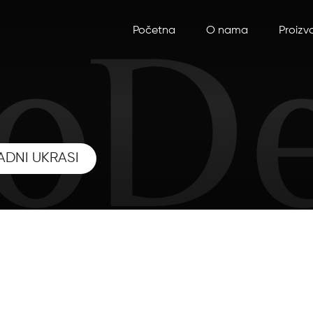
Početna
O nama
Proizv
ADNI UKRASI