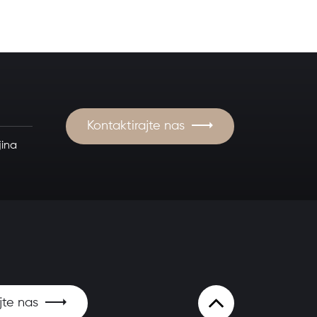
Kontaktirajte nas
jina
jte nas