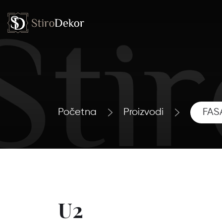
Početna
Proizvodi
FAS
U2