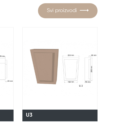
Svi proizvodi
U3