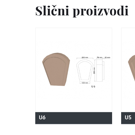
Slični proizvodi
U6
U5